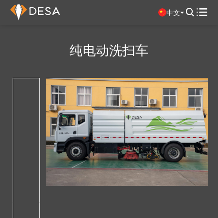

中文

纯电动洗扫车