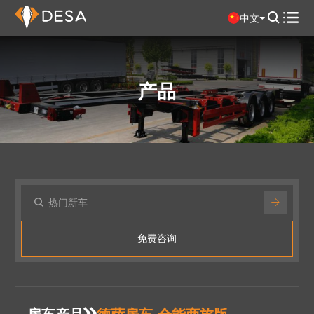

中文

产品
免费咨询
房车产品
德萨房车-全能商旅版
