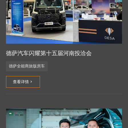
德萨汽车闪耀第十五届河南投洽会
德萨全能商旅版房车
查看详情
