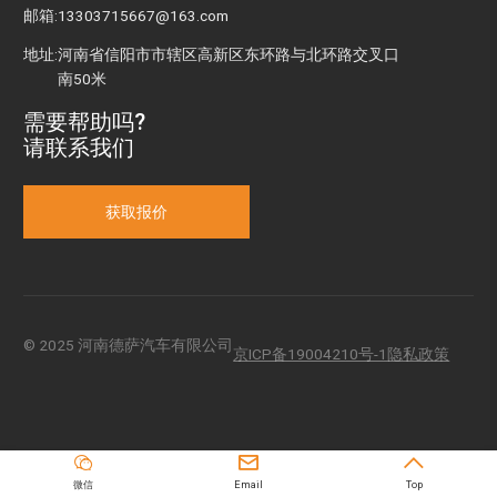
邮箱:
13303715667@163.com
地址:
河南省信阳市市辖区高新区东环路与北环路交叉口
南50米
需要帮助吗?
请联系我们
获取报价
© 2025 河南德萨汽⻋有限公司
京ICP备19004210号-1
隐私政策



微信
Email
Top