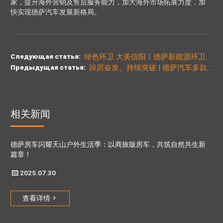
家，提升海外营销及售后服务能力，加大海外市场拓展力度，加
快实现德萨汽车发展新格局。
绿色环卫 大美信阳丨德萨新能源环卫车助力信阳市第三届环卫行业职工技能竞赛
踔厉奋发、持续突破 | 德萨汽车多款产品精彩亮相2024俄罗斯CTT展览会
相关新闻
德萨房车闪耀天山户外生活季：以商旅版房车，共筑自然共生新
篇章！

2025.07.30
查看详情
